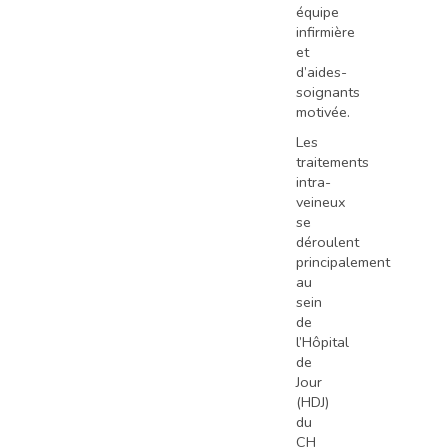
équipe
infirmière
et
d’aides-
soignants
motivée.
Les
traitements
intra-
veineux
se
déroulent
principalement
au
sein
de
l’Hôpital
de
Jour
(HDJ)
du
CH