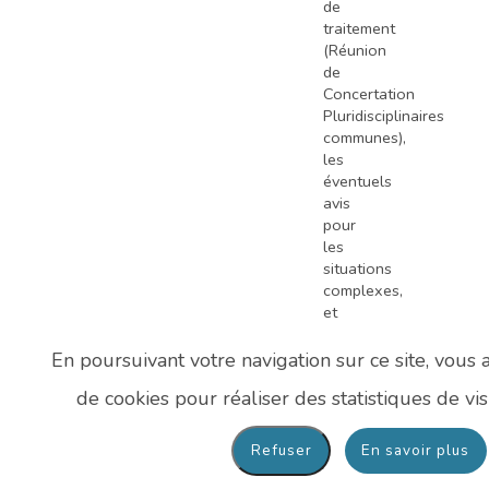
de
traitement
(Réunion
de
Concertation
Pluridisciplinaires
communes),
les
éventuels
avis
pour
les
situations
complexes,
et
l’accès
aux
En poursuivant votre navigation sur ce site, vous a
essais
de cookies pour réaliser des statistiques de vis
cliniques
non
disponibles
En savoir plus
sur
le