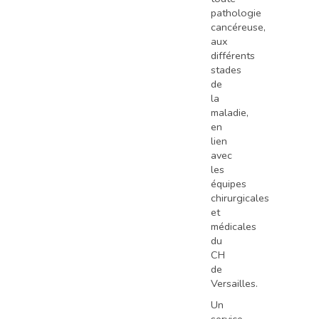
pathologie
cancéreuse,
aux
différents
stades
de
la
maladie,
en
lien
avec
les
équipes
chirurgicales
et
médicales
du
CH
de
Versailles.
Un