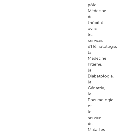
pôle
Médecine
de
l’hôpital
avec
les
services
d’Hématologie,
la
Médecine
Interne,
la
Diabétologie,
la
Gériatrie,
la
Pneumologie,
et
le
service
de
Maladies