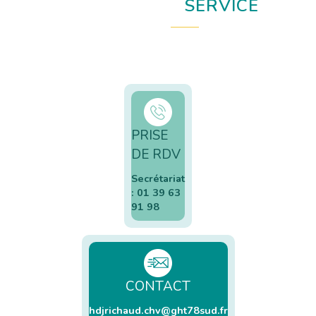
SERVICE
PRISE
DE RDV
Secrétariat
: 01 39 63
91 98
CONTACT
hdjrichaud.chv@ght78sud.fr