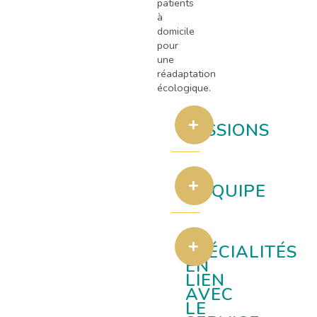
patients
à
domicile
pour
une
réadaptation
écologique.
MISSIONS
L'ÉQUIPE
SPÉCIALITÉS
EN
LIEN
AVEC
LE