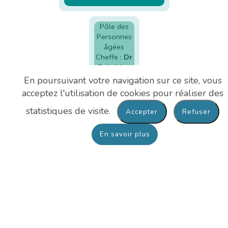
Pôle des
Personnes
âgées
Cheffe :
Dr
Delphine
ROMAIN
En poursuivant votre navigation sur ce site, vous
Cadre de
acceptez l'utilisation de cookies pour réaliser des
santé
:
Catherine
statistiques de visite.
LUPIEN
Cadre
En savoir plus
administratif
:
Anaïs
TANGUY