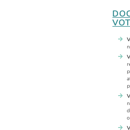
DOC
VOT
V
n
V
r
p
a
p
V
n
d
o
V