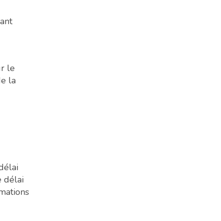
rant
r le
e la
délai
e délai
rmations