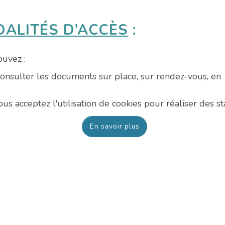
ALITÉS D’ACCÈS
:
uvez :
onsulter les documents sur place, sur rendez-vous, en
résence d’un médecin de l’hôpital si vous le souhaitez
us acceptez l'utilisation de cookies pour réaliser des sta
btenir une copie du dossier médical, les frais étant à vo
harge à partir de la deuxième demande.
En savoir plus
e copie en noir et blanc : 0.20 € la copie format A4
e copie en couleur : 0.31€ la copie format A4
e copie imagerie médicale : 2.75€ H.T. le CD
’envoi en recommandé < 100 g : 8.43 €
’envoi en recommandé >100 g : 11.60 €
ier médical est conservé 20 ans à compter de la date 