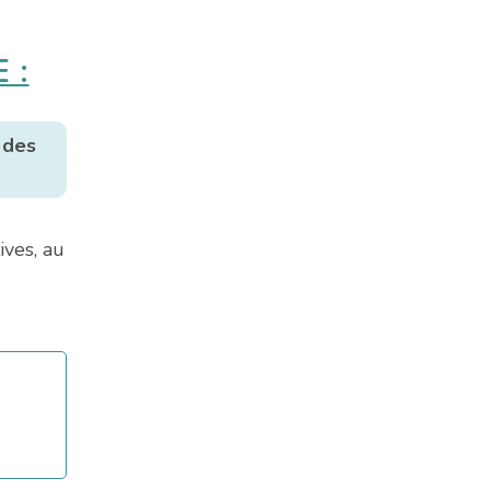
 :
 des
ves, au