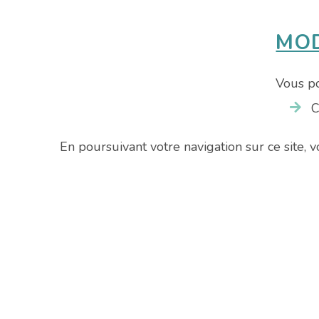
MOD
Vous po
C
p
En poursuivant votre navigation sur ce site, vo
O
c
Frais d
Frais d
Frais d
Frais d
Frais d
Le doss