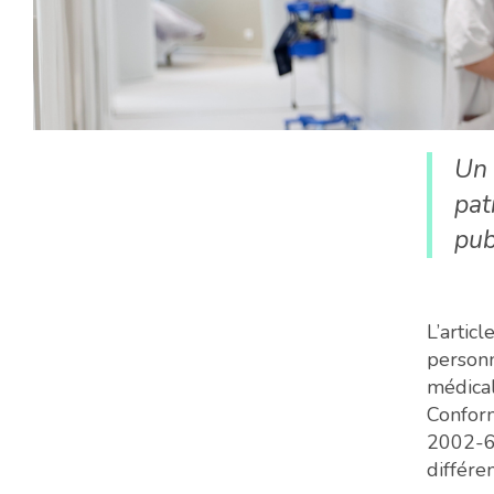
Un 
pat
pub
L’artic
personn
médical
Confor
2002-63
différe