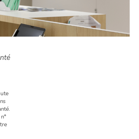
anté
oute
ons
nté.
 n°
tre