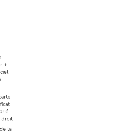
e
e
r +
ciel
é
carte
ficat
arié
 droit
de la