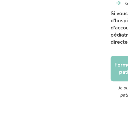
s
Si vous
d'hospi
d'acco
pédiatr
direct
Formu
pat
Je su
pat