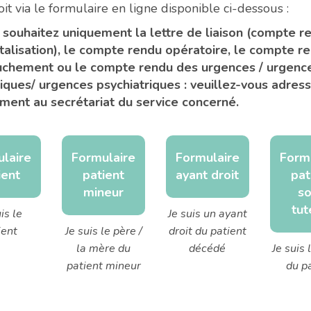
oit via le formulaire en ligne disponible ci-dessous :
 souhaitez uniquement la lettre de liaison (compte r
talisation), le compte rendu opératoire, le compte r
uchement ou le compte rendu des urgences / urgenc
iques/ urgences psychiatriques : veuillez-vous adres
ement au secrétariat du service concerné.
laire
Formulaire
Formulaire
Form
ient
patient
ayant droit
pat
mineur
s
tut
is le
Je suis un ayant
ient
Je suis le père /
droit du patient
la mère du
décédé
Je suis 
patient mineur
du p