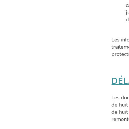
c
j
d
Les inf
traitem
protect
DÉL
Les do
de huit
de huit
remonte