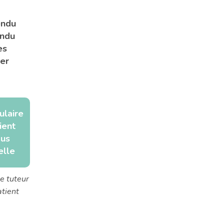
endu
endu
es
ser
ulaire
ient
ous
elle
le tuteur
atient