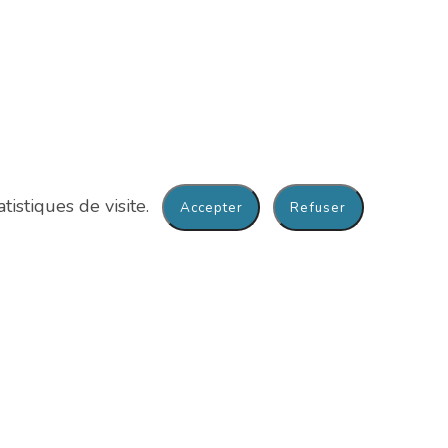
tistiques de visite.
tre
du