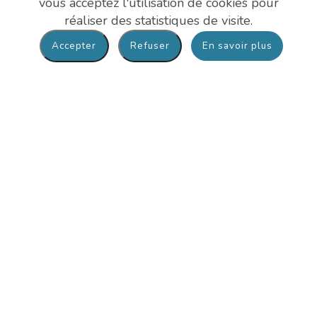
vous acceptez l'utilisation de cookies pour
Nous contacter
réaliser des statistiques de visite.
En savoir plus
Hôpital André Mignot : 01 39 63 91 33
Site Richaud : 01 39 63 91 90
Maison Despagne : 01 39 63 92 07
Mentions légales
-
Plan du site
Où nous trouver