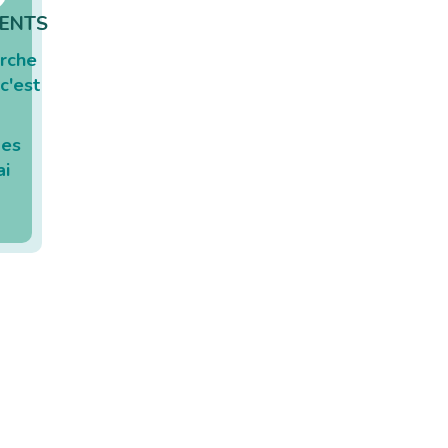
ENTS
rche
c'est
pes
ai