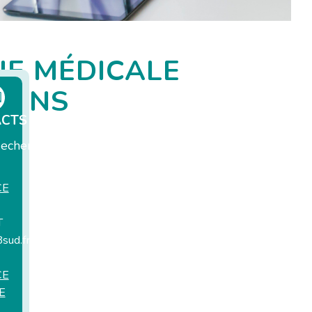
UE MÉDICALE
SOINS
ACTS
R
echerche
CE
T
sud.fr
CE
E