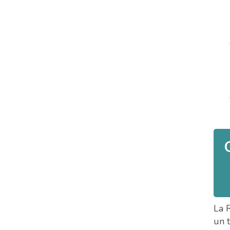
La 
un 