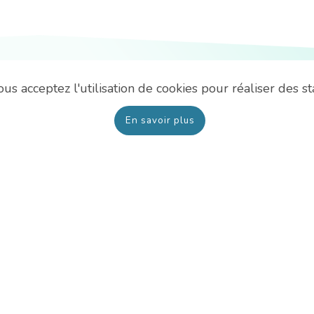
Suivez-
us acceptez l'utilisation de cookies pour réaliser des sta
nous
En savoir plus
Nous contacter
Hôpital André Mignot : 01 39 63 91 33
Site Richaud : 01 39 63 91 90
Maison Despagne : 01 39 63 92 07
Mentions légales
-
Plan du site