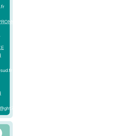
fr
PROMOTION
r
CE
N
ud.fr
N
e@ght78sud.fr