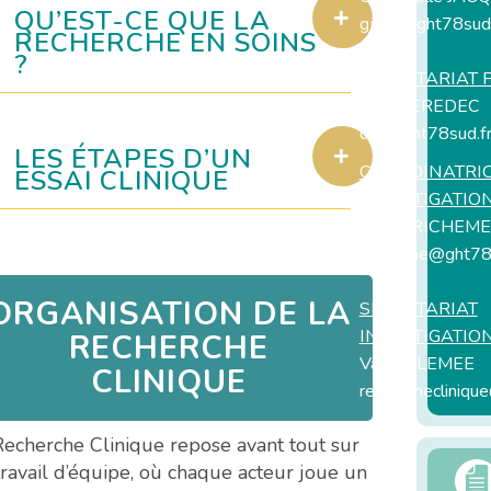
QU’EST-CE QUE LA
gjacq@ght78sud.
RECHERCHE EN SOINS
?
SECRETARIAT 
Kein DEREDEC
drci@ght78sud.f
LES ÉTAPES D’UN
COORDINATRI
ESSAI CLINIQUE
INVESTIGATIO
Karine RICHEME
kricheme@ght78s
ORGANISATION DE LA
SECRETARIAT
INVESTIGATIO
RECHERCHE
Valérie LEMEE
CLINIQUE
recherchecliniqu
Recherche Clinique repose avant tout sur
travail d’équipe, où chaque acteur joue un