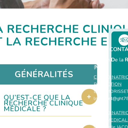
A RECHERCHE CLINIQ
T LA RECHERCHE EN 
CONT
M
aison
D
e la
(
MDR
)
GÉNÉRALITÉS
COORDINATRI
PROMOTION
Laure MORISSE
QU’EST-CE QUE LA
lmorisset@ght78
RECHERCHE CLINIQUE
MÉDICALE ?
COORDINATRI
PARAMEDICAL
Gwenaelle JACQ