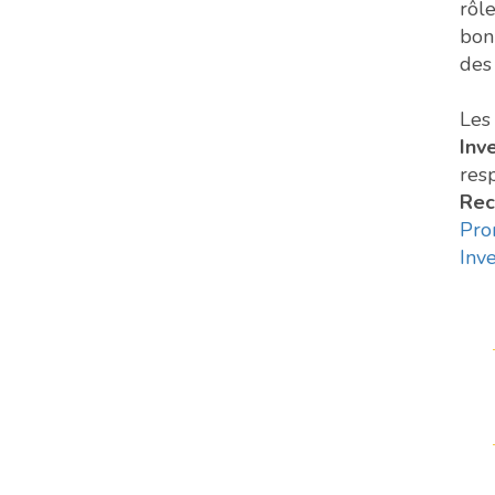
rôle
bon
des 
Les
Inv
res
Rec
Pro
Inve