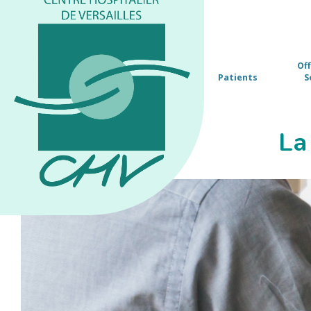
Of
Patients
S
La