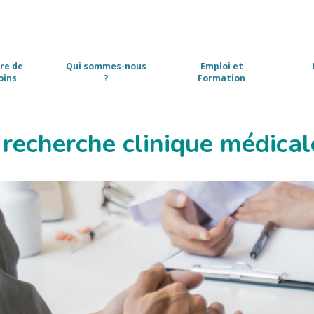
fre de
Qui sommes-nous
Emploi et
oins
?
Formation
 recherche clinique médical