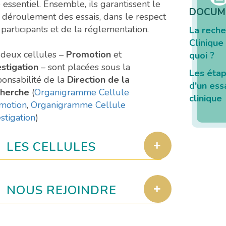
 essentiel. Ensemble, ils garantissent le
DOCUM
 déroulement des essais, dans le respect
participants et de la réglementation.
La reche
Clinique 
 deux cellules –
Promotion
et
quoi ?
estigation
– sont placées sous la
Les éta
ponsabilité de la
Direction de la
d'un ess
herche
(
Organigramme Cellule
clinique
motion
,
Organigramme Cellule
stigation
)
LES CELLULES
NOUS REJOINDRE