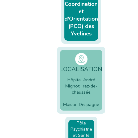
Coordination
et
d'Orientation
(PCO) des
Yvelines
LOCALISATION
Hôpital André
Mignot : rez-de-
chaussée
Maison Despagne
Pôle
Psychiatrie
et Santé