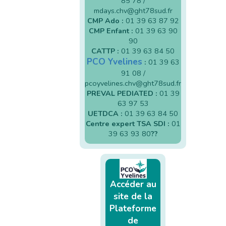
85 78 /
mdays.chv@ght78sud.fr
CMP Ado :
01 39 63 87 92
CMP Enfant :
01 39 63 90
90
CATTP :
01 39 63 84 50
PCO Yvelines
:
01 39 63
91 08 /
pcoyvelines.chv@ght78sud.fr
PREVAL PEDIATED :
01 39
63 97 53
UETDCA :
01 39 63 84 50
Centre expert TSA SDI :
01
39 63 93 80
??
Accéder au
site de la
Plateforme
de