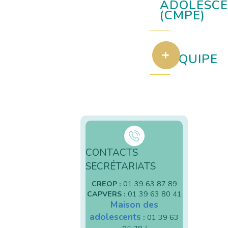
ADOLESCE
(CMPE)
L'ÉQUIPE
CONTACTS
SECRÉTARIATS
CREOP :
01 39 63 87 89
CAPVERS :
01 39 63 80 41
Maison des
adolescents
:
01 39 63