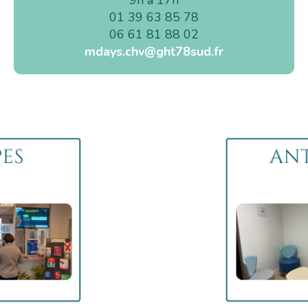
9h à 17h
01 39 63 85 78
06 61 81 88 02
mdays.chv@ght78sud.fr