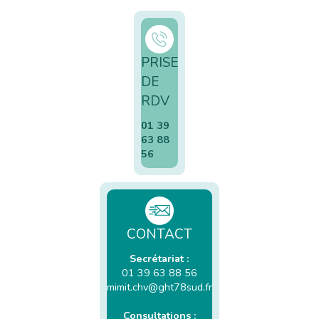
PRISE
DE
RDV
01 39
63 88
56
CONTACT
Secrétariat :
01 39 63 88 56
mimit.chv@ght78sud.fr
Consultations :