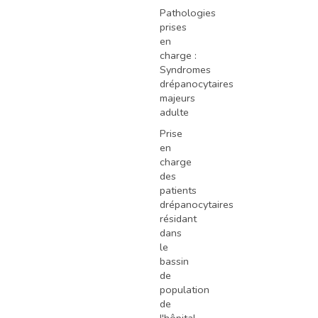
Pathologies
prises
en
charge :
Syndromes
drépanocytaires
majeurs
adulte
Prise
en
charge
des
patients
drépanocytaires
résidant
dans
le
bassin
de
population
de
l'hôpital