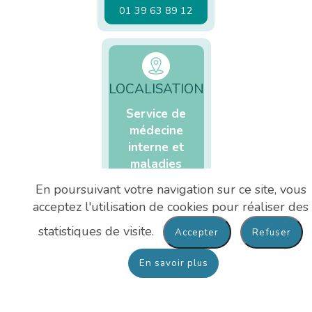
01 39 63 89 12
LOCALISATION
Service de
médecine
interne et
maladies
infectieuses
En poursuivant votre navigation sur ce site, vous
Hôpital André
acceptez l'utilisation de cookies pour réaliser des
Mignot
statistiques de visite.
En savoir plus