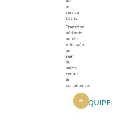
par
le
service
social.
Transition
pédiatrie-
adulte
effectuée
au
sein
du
même
centre
de
compétence.
L'ÉQUIPE