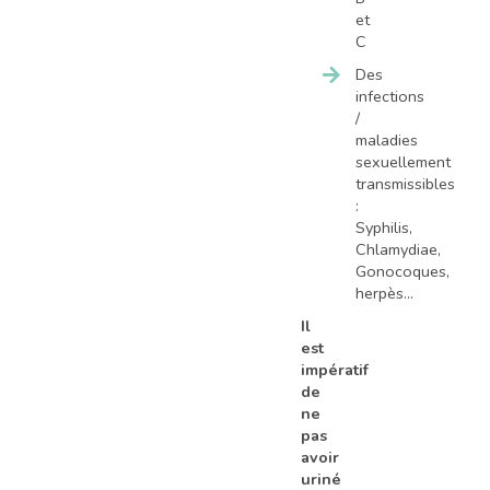
et
C
Des
infections
/
maladies
sexuellement
transmissibles
:
Syphilis,
Chlamydiae,
Gonocoques,
herpès…
Il
est
impératif
de
ne
pas
avoir
uriné