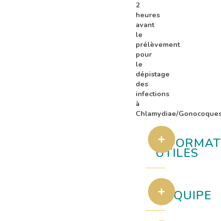
2
heures
avant
le
prélèvement
pour
le
dépistage
des
infections
à
Chlamydiae/Gonocoque
INFORMAT
UTILES
L'ÉQUIPE