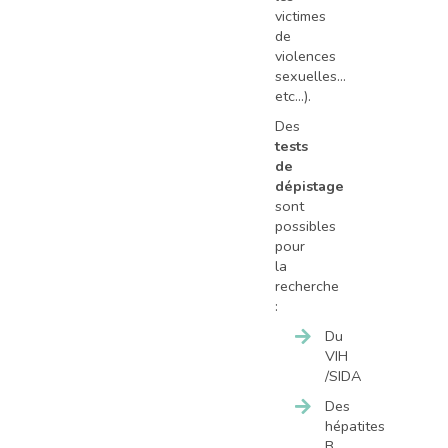
victimes
de
violences
sexuelles…
etc…).
Des
tests
de
dépistage
sont
possibles
pour
la
recherche
:
Du
VIH
/SIDA
Des
hépatites
B