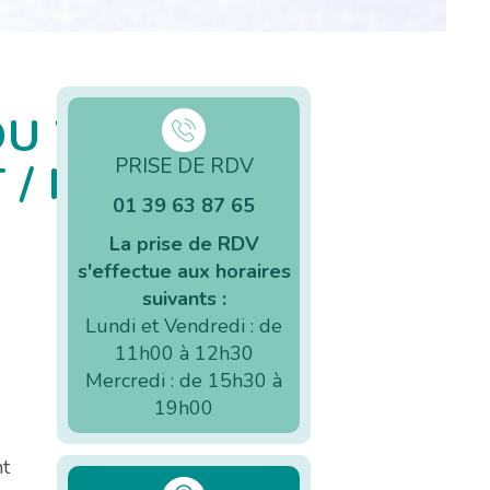
U VIH,
PRISE DE RDV
 / MST
01 39 63 87 65
La prise de RDV
s'effectue aux horaires
suivants :
Lundi et Vendredi : de
11h00 à 12h30
Mercredi : de 15h30 à
19h00
nt