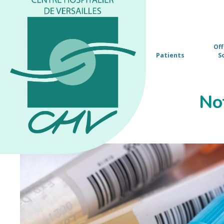
Off
Patients
S
Not