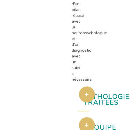
d'un
bilan
réalisé
avec
la
neuropsychologue
et
d’un
diagnostic
avec
un
suivi
si
nécessaire.
PATHOLOGIE
TRAITÉES
L'ÉQUIPE