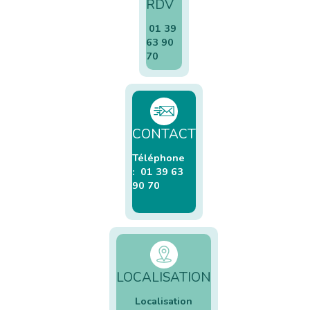
RDV
01 39
63 90
70
CONTACT
Téléphone
: 01 39 63
90 70
LOCALISATION
Localisation