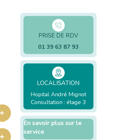
PRISE DE RDV
01 39 63 87 93
LOCALISATION
Hopital André Mignot
Consultation : étage 3
En savoir plus sur le
service