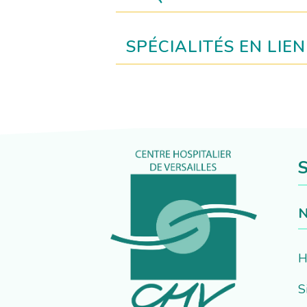
SPÉCIALITÉS EN LIE
S
N
H
S