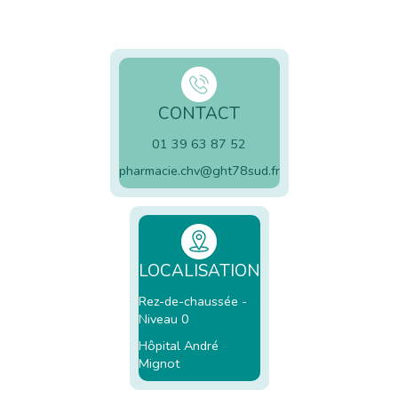
CONTACT
01 39 63 87 52
pharmacie.chv@ght78sud.fr
LOCALISATION
Rez-de-chaussée -
Niveau 0
Hôpital André
Mignot