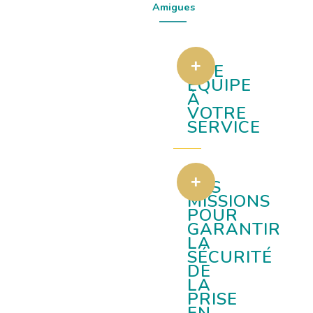
Amigues
UNE
ÉQUIPE
À
VOTRE
SERVICE
DES
MISSIONS
POUR
GARANTIR
LA
SÉCURITÉ
DE
LA
PRISE