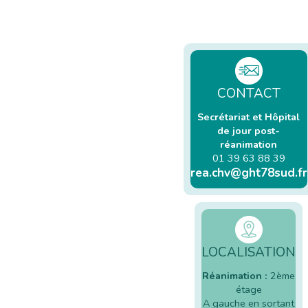
CONTACT
Secrétariat et Hôpital
de jour post-
réanimation
01 39 63 88 39
rea.chv@ght78sud.fr
LOCALISATION
Réanimation :
2ème
étage
A gauche en sortant