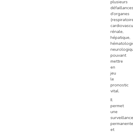
plusieurs
défaillance
d’organes
(respiratoire
cardiovascul
rénale,
hépatique,
hématologi
neurologiq
pouvant
mettre
en
jeu
le
pronostic
vital.
Il
permet
une
surveillanc
permanent
et