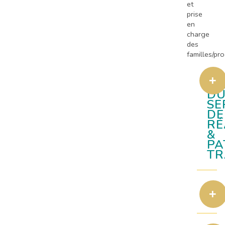
et
prise
en
charge
des
familles/pro
MI
D
SE
DE
RÉ
&
PA
TR
L'