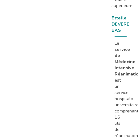
supérieure
:
Estelle
DEVERE
BAS
Le
service
de
Médecine
Intensive
Réanimati
est
un
service
hospitalo-
universitair
comprenan
16
lits
de
réanimation